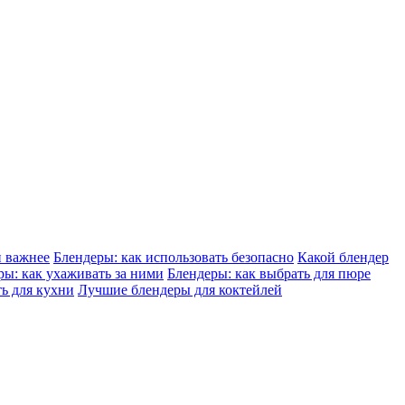
и важнее
Блендеры: как использовать безопасно
Какой блендер
ры: как ухаживать за ними
Блендеры: как выбрать для пюре
ть для кухни
Лучшие блендеры для коктейлей