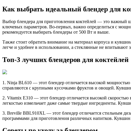
Как выбрать идеальный блендер для к
Выбор блендера для приготовления коктейлей — это важный ша
ключевых параметров. Во-первых, важно определиться с мощно
рекомендуется выбирать блендеры от 500 Вт и выше.
Также стоит обратить внимание на материал корпуса и кувшин
легче и удобнее в использовании, а стеклянные не впитывают 
Топ-3 лучших блендеров для коктейлей
1. Ninja BL610 — этот блендер отличается высокой мощностью
справляются с крупными кусочками фруктов и овощей. Кувшин
2. Vitamix E310 — этот блендер отличается высокой скорость
легкостью измельчает даже самые твердые ингредиенты. Кувшин
3. Breville BBL910XL — этот блендер отличается стильным д
программами для приготовления различных напитков. Кувшин из
Советы по уходу за блендером