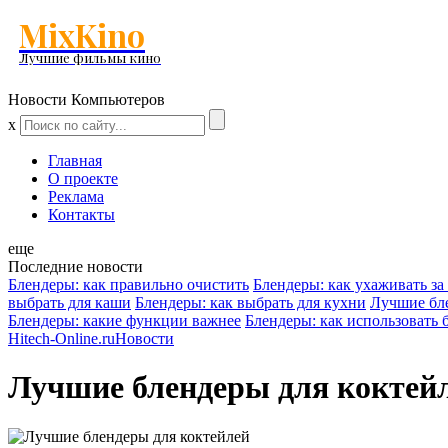
MixKino
Лучшие фильмы кино
Новости Компьютеров
x
Главная
О проекте
Реклама
Контакты
еще
Последние новости
Блендеры: как правильно очистить
Блендеры: как ухаживать за
выбрать для каши
Блендеры: как выбрать для кухни
Лучшие бле
Блендеры: какие функции важнее
Блендеры: как использовать 
Hitech-Online.ru
Новости
Лучшие блендеры для коктей